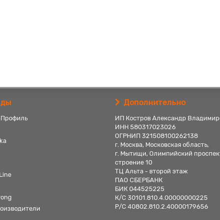
нды
Дополнительно
-Профиль
ИП Костров Александр Владимир
ИНН 580317023026
ОГРНИП 321508100262138
ka
г. Москва, Московская область,
г. Мытищи, Олимпийский проспек
строение 10
ТЦ Альта - второй этаж
Line
ПАО СБЕРБАНК
БИК 044525225
rong
К/С 30101.810.4.00000000225
Р/С 40802.810.2.40000179656
роизводители