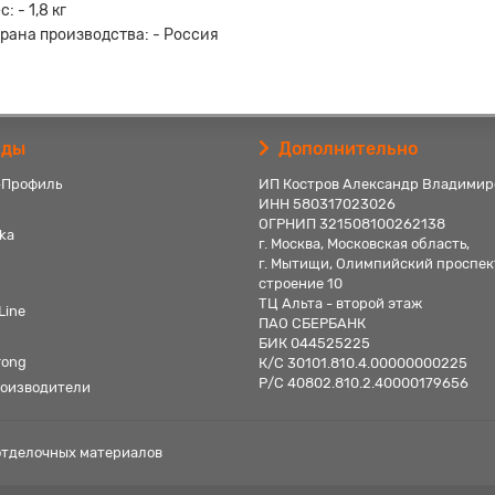
с: - 1,8 кг
рана производства: - Россия
нды
Дополнительно
-Профиль
ИП Костров Александр Владимир
ИНН 580317023026
ОГРНИП 321508100262138
ka
г. Москва, Московская область,
г. Мытищи, Олимпийский проспек
строение 10
ТЦ Альта - второй этаж
Line
ПАО СБЕРБАНК
БИК 044525225
rong
К/С 30101.810.4.00000000225
Р/С 40802.810.2.40000179656
роизводители
 отделочных материалов