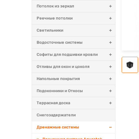
Потолок из зеркал
Реечные потолки
Светильники
Водосточные системы
Софиты для подшивки кровли
ксатор решетки пластиковыи, Aquastok DN150
Фикс
Отливы для окон и цоколя
152
9120
Напольные покрытия
68р.
186
Подоконники и Откосы
В корзину
Быстрый заказ
В
Террасная доска
Снегозадержатели
Дренажные системы