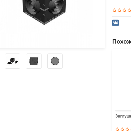
Похож
атор решетки пластиковыи, Aquastok DN200
2
р.
 корзину
Быстрый заказ
Заглуш