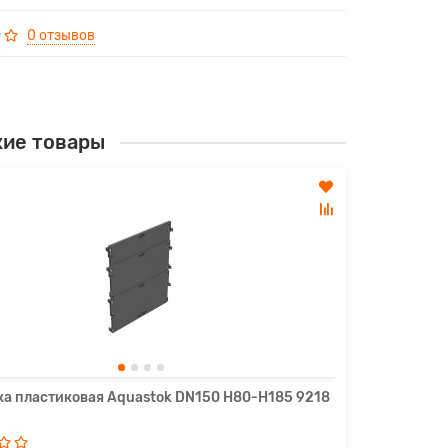
0 отзывов
ие товары
Заглушка 
103р.
В кор
ка пластиковая Aquastok DN150 Н80-Н185 9218