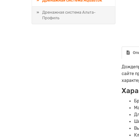
Дренажная система Aquastok
Дренажная система Альта-
Профиль
Оп
Дождепр
сайте п
характе
Хара
Бр
Ма
Дл
Ши
Вы
Кл