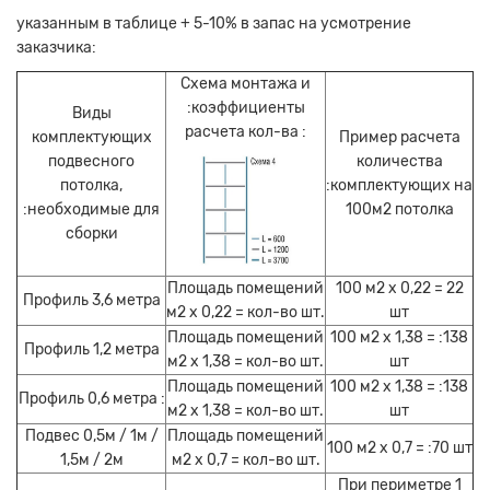
указанным в таблице + 5-10% в запас на усмотрение
заказчика:
Схема монтажа и
:коэффициенты
Виды
расчета кол-ва :
комплектующих
Пример расчета
подвесного
количества
потолка,
:комплектующих на
:необходимые для
100м2 потолка
сборки
Площадь помещений
100 м2 х 0,22 = 22
Профиль 3,6 метра
м2 х 0,22 = кол-во шт.
шт
Площадь помещений
100 м2 х 1,38 = :138
Профиль 1,2 метра
м2 х 1,38 = кол-во шт.
шт
Площадь помещений
100 м2 х 1,38 = :138
Профиль 0,6 метра :
м2 х 1,38 = кол-во шт.
шт
Подвес 0,5м / 1м /
Площадь помещений
100 м2 х 0,7 = :70 шт
1,5м / 2м
м2 х 0,7 = кол-во шт.
При периметре 1