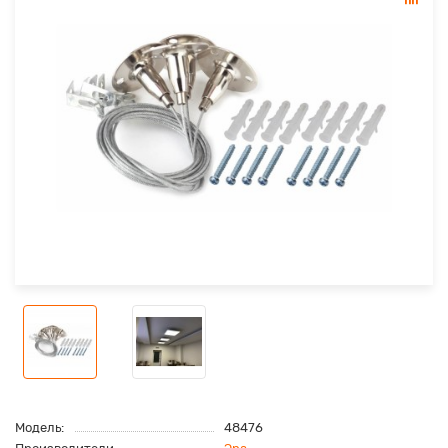
Модель:
48476