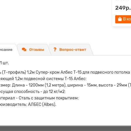
р.
249р.
 корзину
Быстрый заказ
В к
исание
Отзывы
Вопрос-ответ
1 шт.
 (Т-профиль) 1,2м Супер-хром Албес Т-15 для подвесного потолка
яющей 1,2м подвесной системы Т-15 Албес:
змер: Длина - 1200мм (1,2 метра), ширина - 15мм, высота - 29мм (Т
сущая способность - до 12 кг/м2:
териал - Сталь с защитным покрытием:
оизводитель: АЛБЕС (Albes).