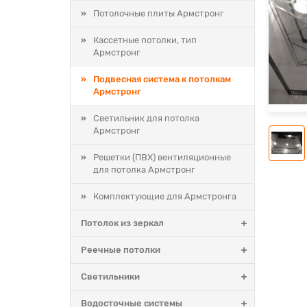
Потолочные плиты Армстронг
Кассетные потолки, тип
Армстронг
Подвесная система к потолкам
Армстронг
Светильник для потолка
Армстронг
Решетки (ПВХ) вентиляционные
для потолка Армстронг
Комплектующие для Армстронга
Потолок из зеркал
Реечные потолки
ркас 1,2м Белый Т-24 к потолкам Армстронг
Карк
Светильники
Водосточные системы