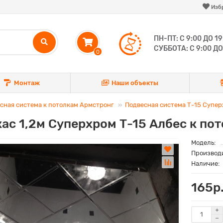
Изб
ПН-ПТ: С 9:00 ДО 19
СУББОТА: С 9:00 ДО
0
Монтаж
Наши объекты
сная система к потолкам Армстронг
Подвесная система Т-15 Супе
ас 1,2м Суперхром Т-15 Албес к по
Модель:
Производ
Наличие:
165р