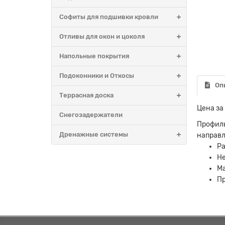
0р.
238
Софиты для подшивки кровли
В корзину
Быстрый заказ
В
Отливы для окон и цоколя
Напольные покрытия
Подоконники и Откосы
Оп
Террасная доска
Цена за 
Снегозадержатели
Профиль
Дренажные системы
направл
Ра
Не
Ма
Пр