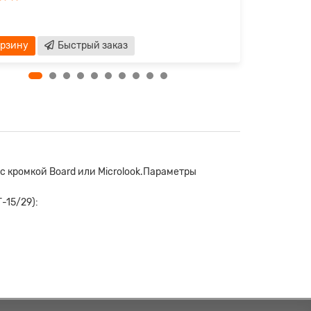
510р.
орзину
Быстрый заказ
В кор
 с кромкой Board или Microlook.Параметры
-15/29):