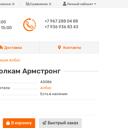
ранное:
0
Сравнение:
0
Личный кабинет
+7 967 288 04 88
:00
+7 936 936 83 43
 15:00
Доставка
Контакты
рхром Албес
толкам Армстронг
43086
ители
Албес
Есть в наличии
.
В корзину
Быстрый заказ