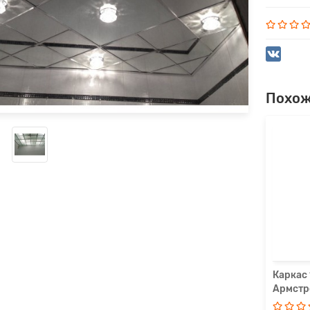
Похож
ас 3,6м Белый Т-24 к потолкам Армстронг
Каркас 
Армстр