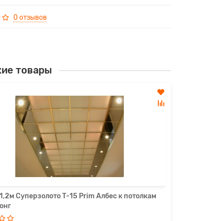
0 отзывов
ие товары
1,2м Суперзолото Т-15 Prim Албес к потолкам
Каркас 3,
онг
Армстрон