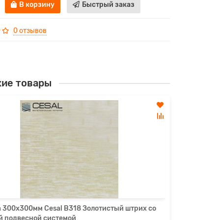
В корзину
Быстрый заказ
0 отзывов
ие товары
Кассета 3
подвесно
215р.
В кор
а 300х300мм Cesal B318 Золотистый штрих со
й подвесной системой