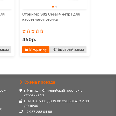
для
Стрингер S02 Cesal 4 метра для
Светильни
кассетного потолка
Led-18 18
металлик
460р.
4400р.
заказ
В корзину
Быстрый заказ
В кор
Схема проезда
ович
г. Мытищи, Олимпийский проспект,
строение 10
ПН-ПТ: С 9:00 ДО 19:00 СУББОТА: С 9:00
ДО 15:00
т,
+7 967 288 04 88