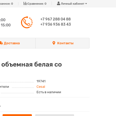
ранное:
0
Сравнение:
0
Личный кабинет
+7 967 288 04 88
:00
+7 936 936 83 43
 15:00
Доставка
Контакты
 объемная белая со
19741
ители
Cesal
Есть в наличии
.