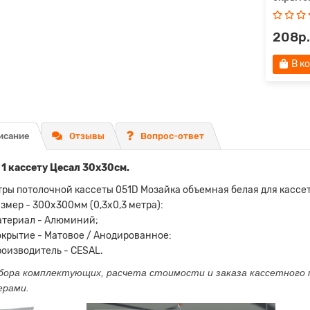
208р.
В к
исание
Отзывы
Вопрос-ответ
 1 кассету Цесал 30х30см.
ры потолочной кассеты 051D Мозайка объемная белая для кассет
змер - 300х300мм (0,3х0,3 метра):
атериал - Алюминий;
крытие - Матовое / Анодированное:
оизводитель - CESAL.
бора комплектующих, расчета стоимости и заказа кассетного
ерами.