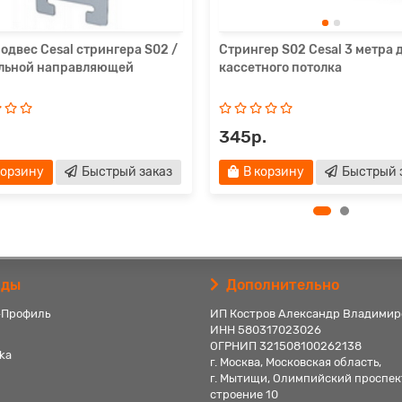
двес Cesal стрингера S02 /
Стрингер S02 Cesal 3 метра 
льной направляющей
кассетного потолка
345р.
корзину
Быстрый заказ
В корзину
Быстрый 
нды
Дополнительно
-Профиль
ИП Костров Александр Владимир
ИНН 580317023026
ОГРНИП 321508100262138
ka
г. Москва, Московская область,
г. Мытищи, Олимпийский проспек
строение 10