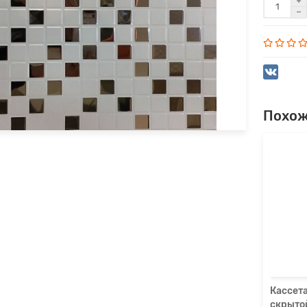
Похож
ета 300х300мм Cesal С01 Жемчужно-белый со
той подвесной системой
р.
 корзину
Быстрый заказ
Кассет
скрыто