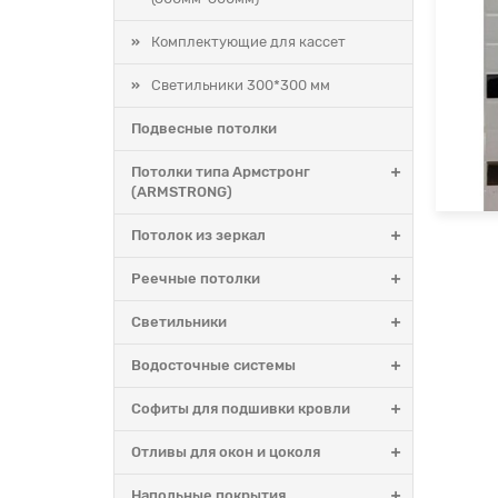
Комплектующие для кассет
Светильники 300*300 мм
Подвесные потолки
Потолки типа Армстронг
(ARMSTRONG)
Потолок из зеркал
ссета 300х300мм Cesal B45 Комби бук со скрытой
Касс
двесной системой
скры
Реечные потолки
Светильники
34р.
197
Водосточные системы
В корзину
Быстрый заказ
В
Софиты для подшивки кровли
Отливы для окон и цоколя
Напольные покрытия