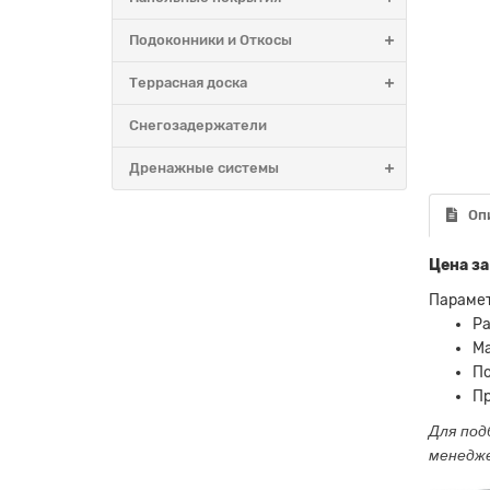
Подоконники и Откосы
Террасная доска
Снегозадержатели
Дренажные системы
Оп
Цена за
Парамет
Ра
М
По
Пр
Для под
менедж